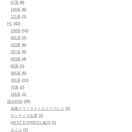
87系
(8)
189系
(6)
121系
(1)
PC
(42)
289系
(13)
681系
(2)
183系
(6)
287系
(5)
583系
(4)
80系
(1)
485系
(5)
381系
(11)
70系
(2)
165系
(1)
寝台特急
(20)
瑞風トワイライトエクスプレス
(2)
サンライズ出雲
(1)
WEST EXPRESS 銀河
(1)
さくら
(1)