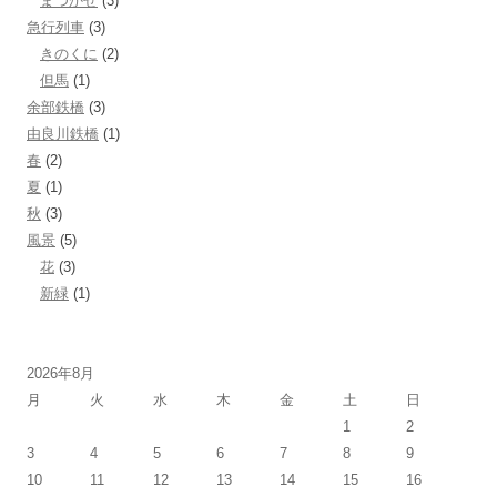
まつかぜ
(3)
急行列車
(3)
きのくに
(2)
但馬
(1)
余部鉄橋
(3)
由良川鉄橋
(1)
春
(2)
夏
(1)
秋
(3)
風景
(5)
花
(3)
新緑
(1)
2026年8月
月
火
水
木
金
土
日
1
2
3
4
5
6
7
8
9
10
11
12
13
14
15
16