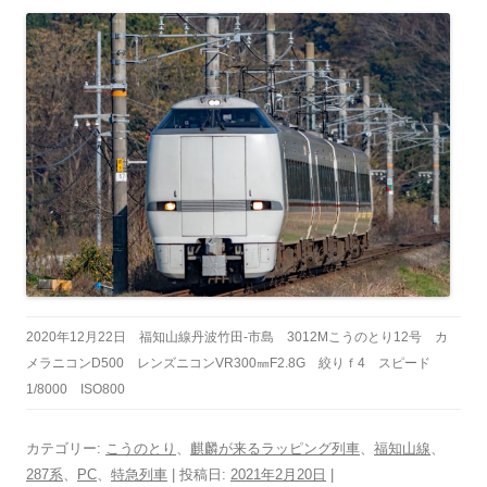
2020年12月22日 福知山線丹波竹田-市島 3012Mこうのとり12号 カ
メラニコンD500 レンズニコンVR300㎜F2.8G 絞りｆ4 スピード
1/8000 ISO800
カテゴリー:
こうのとり
、
麒麟が来るラッピング列車
、
福知山線
、
287系
、
PC
、
特急列車
| 投稿日:
2021年2月20日
|