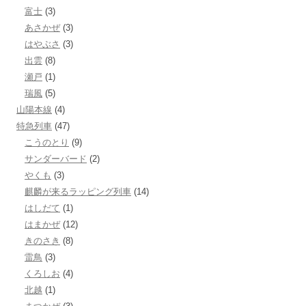
富士
(3)
あさかぜ
(3)
はやぶさ
(3)
出雲
(8)
瀬戸
(1)
瑞風
(5)
山陽本線
(4)
特急列車
(47)
こうのとり
(9)
サンダーバード
(2)
やくも
(3)
麒麟が来るラッピング列車
(14)
はしだて
(1)
はまかぜ
(12)
きのさき
(8)
雷鳥
(3)
くろしお
(4)
北越
(1)