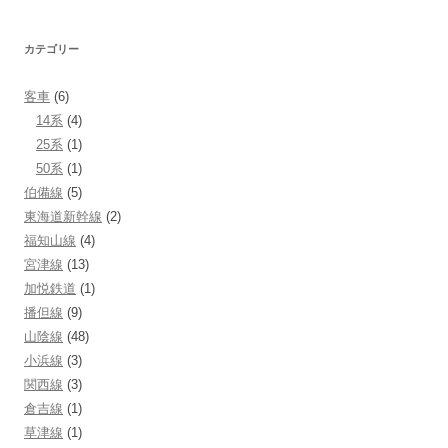
カテゴリー
客車
(6)
14系
(4)
25系
(1)
50系
(1)
伯備線
(5)
東海道新幹線
(2)
福知山線
(4)
宮津線
(13)
加悦鉄道
(1)
播但線
(9)
山陰線
(48)
小浜線
(3)
関西線
(3)
倉吉線
(1)
草津線
(1)