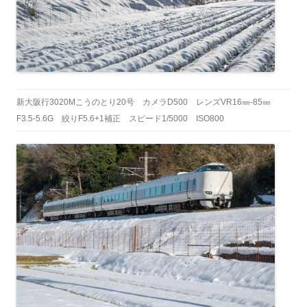
新大阪行3020Mこうのとり20号 カメラD500 レンズVR16㎜-85㎜
F3.5-5.6G 絞りF5.6+1補正 スピード1/5000 ISO800