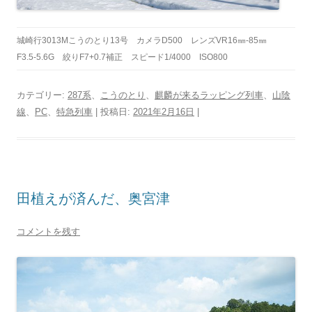
城崎行3013Mこうのとり13号 カメラD500 レンズVR16㎜-85㎜
F3.5-5.6G 絞りF7+0.7補正 スピード1/4000 ISO800
カテゴリー:
287系
、
こうのとり
、
麒麟が来るラッピング列車
、
山陰
線
、
PC
、
特急列車
| 投稿日:
2021年2月16日
|
田植えが済んだ、奥宮津
コメントを残す