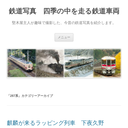
鉄道写真 四季の中を走る鉄道車両
堅木屋主人が趣味で撮影した、今昔の鉄道写真を紹介します。
コ
メニュー
ン
テ
ン
ツ
へ
ス
キ
ッ
プ
「
287系
」カテゴリーアーカイブ
麒麟が来るラッピング列車 下夜久野