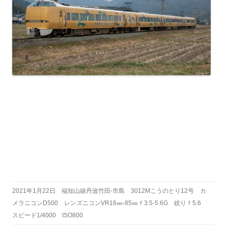
2021年1月22日 福知山線丹波竹田-市島 3012Mこうのとり12号 カ
メラニコンD500 レンズニコンVR16㎜-85㎜ｆ3.5-5.6G 絞りｆ5.6
スピード1/4000 ISO800