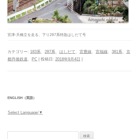
宮津-天橋立を走る、下り287系特急はしだて号
カテゴリー:
183系
、
287系
、
はしだて
、
宮豊線
、
宮福線
、
381系
、
京
都丹後鉄道
、
PC
| 投稿日:
2018年9月4日
|
ENGLISH（英語）
Select Language
▼
検