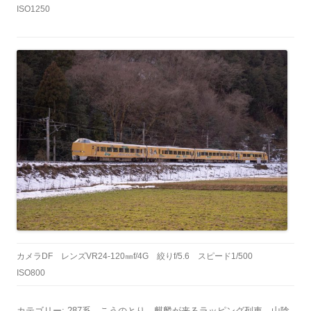
ISO1250
カメラDF レンズVR24-120㎜f/4G 絞りf/5.6 スピード1/500
ISO800
カテゴリー:
287系
、
こうのとり
、
麒麟が来るラッピング列車
、
山陰