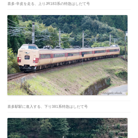
喜多-辛皮を走る、上りJR183系の特急はしだて号
喜多駅駅に進入する、下り381系特急はしだて号