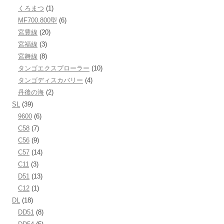
くろまつ
(1)
MF700.800型
(6)
宮豊線
(20)
宮福線
(3)
宮舞線
(8)
タンゴエクスプローラー
(10)
タンゴディスカバリー
(4)
丹後の海
(2)
SL
(39)
9600
(6)
C58
(7)
C56
(9)
C57
(14)
C11
(3)
D51
(13)
C12
(1)
DL
(18)
DD51
(8)