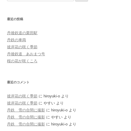
索:
最近の投稿
丹後鉄道の栗田駅
丹鉄の車両
彼岸花の咲く季節
丹後鉄道 あおまつ号
桜の花が咲くころ
最近のコメント
彼岸花の咲く季節
に
hiroyuki-o
より
彼岸花の咲く季節
に
やすい
より
丹鉄 雪の合間に撮影
に
hiroyuki-o
より
丹鉄 雪の合間に撮影
に
やすい
より
丹鉄 雪の合間に撮影
に
hiroyuki-o
より