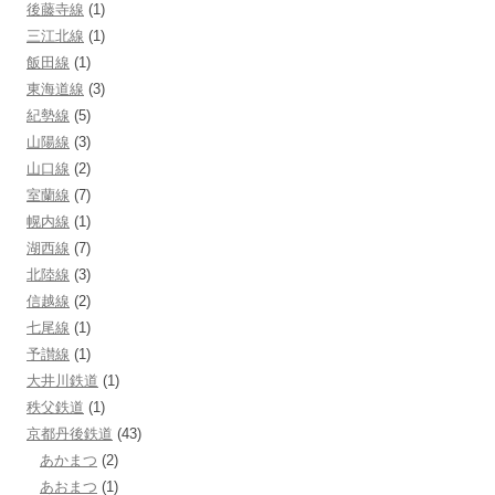
後藤寺線
(1)
三江北線
(1)
飯田線
(1)
東海道線
(3)
紀勢線
(5)
山陽線
(3)
山口線
(2)
室蘭線
(7)
幌内線
(1)
湖西線
(7)
北陸線
(3)
信越線
(2)
七尾線
(1)
予讃線
(1)
大井川鉄道
(1)
秩父鉄道
(1)
京都丹後鉄道
(43)
あかまつ
(2)
あおまつ
(1)