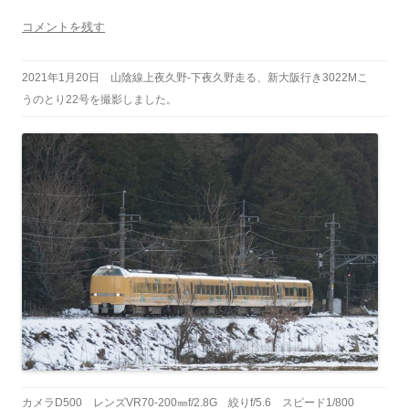
コメントを残す
2021年1月20日 山陰線上夜久野-下夜久野走る、新大阪行き3022Mこ
うのとり22号を撮影しました。
カメラD500 レンズVR70-200㎜f/2.8G 絞りf/5.6 スピード1/800