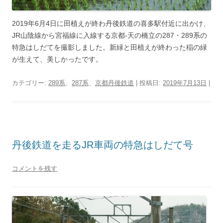
2019年6月4日に田植えが終わ丹後鉄道の喜多駅付近に出かけ、
JR山陰線から宮福線に入線する京都-天の橋立の287・289系の
特急はしだてを撮影しました。新緑と田植えが終わった稲の緑
が生えて、美しかったです。
カテゴリー:
289系
、
287系
、
京都丹後鉄道
| 投稿日:
2019年7月13日
|
丹後鉄道を走るJR車両の特急はしだて号
コメントを残す