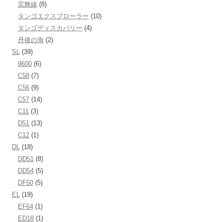
宮舞線
(8)
タンゴエクスプローラー
(10)
タンゴディスカバリー
(4)
丹後の海
(2)
SL
(39)
9600
(6)
C58
(7)
C56
(9)
C57
(14)
C11
(3)
D51
(13)
C12
(1)
DL
(18)
DD51
(8)
DD54
(5)
DF50
(5)
EL
(19)
EF64
(1)
ED18
(1)