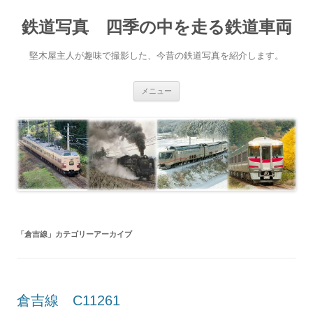
鉄道写真 四季の中を走る鉄道車両
堅木屋主人が趣味で撮影した、今昔の鉄道写真を紹介します。
コ
メニュー
ン
テ
ン
ツ
へ
ス
キ
ッ
プ
「
倉吉線
」カテゴリーアーカイブ
倉吉線 C11261