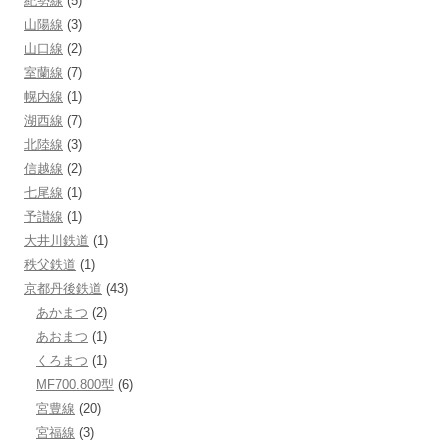
紀勢線
(5)
山陽線
(3)
山口線
(2)
室蘭線
(7)
幌内線
(1)
湖西線
(7)
北陸線
(3)
信越線
(2)
七尾線
(1)
予讃線
(1)
大井川鉄道
(1)
秩父鉄道
(1)
京都丹後鉄道
(43)
あかまつ
(2)
あおまつ
(1)
くろまつ
(1)
MF700.800型
(6)
宮豊線
(20)
宮福線
(3)