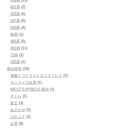
289系
(13)
681系
(2)
183系
(6)
287系
(5)
583系
(4)
80系
(1)
485系
(5)
381系
(11)
70系
(2)
165系
(1)
寝台特急
(20)
瑞風トワイライトエクスプレス
(2)
サンライズ出雲
(1)
WEST EXPRESS 銀河
(1)
さくら
(1)
富士
(3)
あさかぜ
(3)
はやぶさ
(3)
出雲
(8)