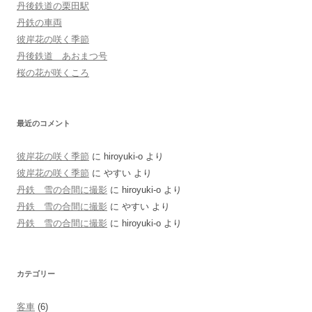
丹後鉄道の栗田駅
丹鉄の車両
彼岸花の咲く季節
丹後鉄道 あおまつ号
桜の花が咲くころ
最近のコメント
彼岸花の咲く季節
に
hiroyuki-o
より
彼岸花の咲く季節
に
やすい
より
丹鉄 雪の合間に撮影
に
hiroyuki-o
より
丹鉄 雪の合間に撮影
に
やすい
より
丹鉄 雪の合間に撮影
に
hiroyuki-o
より
カテゴリー
客車
(6)