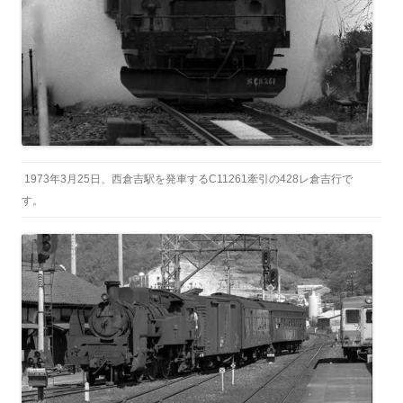
1973年3月25日、西倉吉駅を発車するC11261牽引の428レ倉吉行で
す。