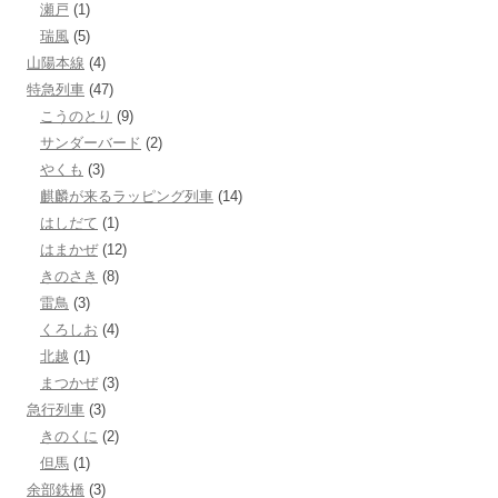
瀬戸
(1)
瑞風
(5)
山陽本線
(4)
特急列車
(47)
こうのとり
(9)
サンダーバード
(2)
やくも
(3)
麒麟が来るラッピング列車
(14)
はしだて
(1)
はまかぜ
(12)
きのさき
(8)
雷鳥
(3)
くろしお
(4)
北越
(1)
まつかぜ
(3)
急行列車
(3)
きのくに
(2)
但馬
(1)
余部鉄橋
(3)