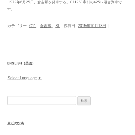
1972年6月25日、倉吉駅を発車する。C11261牽引の425レ混合列車で
す。
カテゴリー:
C11
、
倉吉線
、
SL
| 投稿日:
2015年10月13日
|
ENGLISH（英語）
Select Language
▼
検
索:
最近の投稿