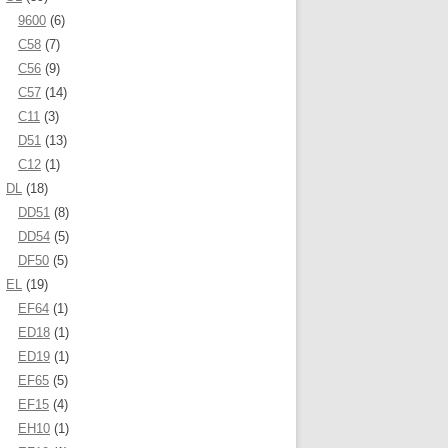
9600
(6)
C58
(7)
C56
(9)
C57
(14)
C11
(3)
D51
(13)
C12
(1)
DL
(18)
DD51
(8)
DD54
(5)
DF50
(5)
EL
(19)
EF64
(1)
ED18
(1)
ED19
(1)
EF65
(5)
EF15
(4)
EH10
(1)