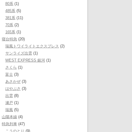
80系
(1)
485系
(5)
381系
(11)
70系
(2)
165系
(1)
寝台特急
(20)
瑞風トワイライトエクスプレス
(2)
サンライズ出雲
(1)
WEST EXPRESS 銀河
(1)
さくら
(1)
富士
(3)
あさかぜ
(3)
はやぶさ
(3)
出雲
(8)
瀬戸
(1)
瑞風
(5)
山陽本線
(4)
特急列車
(47)
こうのとり
(9)