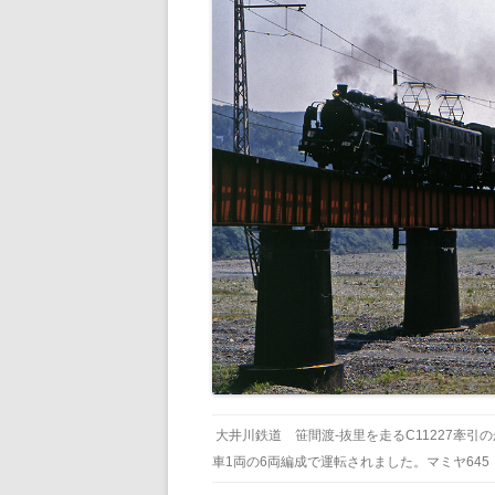
大井川鉄道 笹間渡-抜里を走るC11227牽引
車1両の6両編成で運転されました。マミヤ645