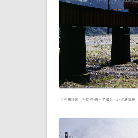
大井川鉄道 笹間渡-抜里で撮影した普通電車、