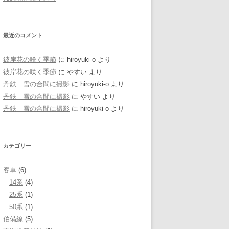
最近のコメント
彼岸花の咲く季節
に
hiroyuki-o
より
彼岸花の咲く季節
に
やすい
より
丹鉄 雪の合間に撮影
に
hiroyuki-o
より
丹鉄 雪の合間に撮影
に
やすい
より
丹鉄 雪の合間に撮影
に
hiroyuki-o
より
カテゴリー
客車
(6)
14系
(4)
25系
(1)
50系
(1)
伯備線
(5)