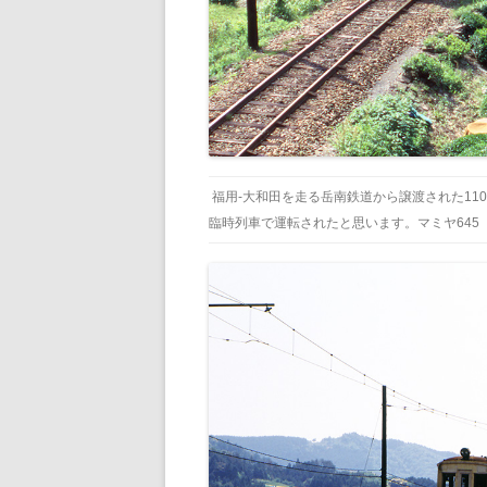
福用-大和田を走る岳南鉄道から譲渡された11
臨時列車で運転されたと思います。マミヤ645 