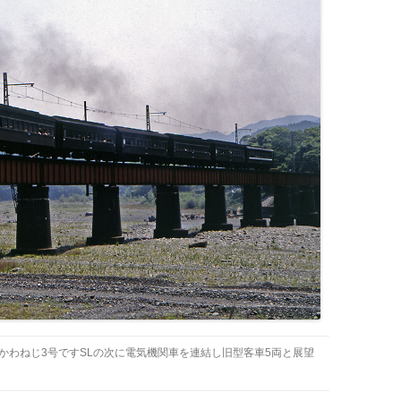
のかわねじ3号ですSLの次に電気機関車を連結し旧型客車5両と展望