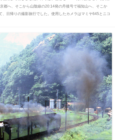
号で京都へ、そこから山陰線の20:14発の丹後号で福知山へ、そこか
て、日帰りの撮影旅行でした。使用したカメラはマミヤ645とニコ