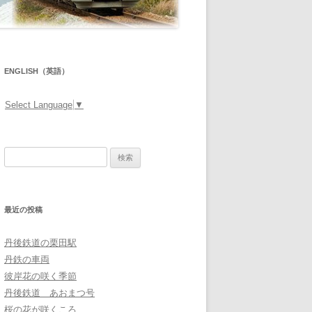
ENGLISH（英語）
Select Language
▼
検
索:
最近の投稿
丹後鉄道の栗田駅
丹鉄の車両
彼岸花の咲く季節
丹後鉄道 あおまつ号
桜の花が咲くころ