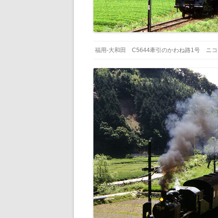
福用-大和田 C5644牽引のかわね路1号 ニコ