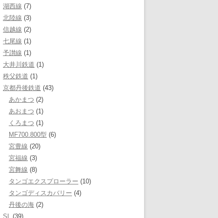
湖西線
(7)
北陸線
(3)
信越線
(2)
七尾線
(1)
予讃線
(1)
大井川鉄道
(1)
秩父鉄道
(1)
京都丹後鉄道
(43)
あかまつ
(2)
あおまつ
(1)
くろまつ
(1)
MF700.800型
(6)
宮豊線
(20)
宮福線
(3)
宮舞線
(8)
タンゴエクスプローラー
(10)
タンゴディスカバリー
(4)
丹後の海
(2)
SL
(39)