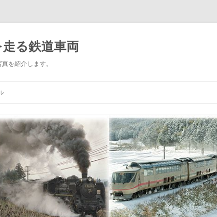
を走る鉄道車両
写真を紹介します。
コ
ン
ル
テ
ン
ツ
へ
ス
キ
ッ
プ