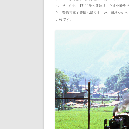
へ、そこから、17:44発の新幹線こだま449
ら、普通電車で豊岡へ帰りました。国鉄を使っ
ンF3です。