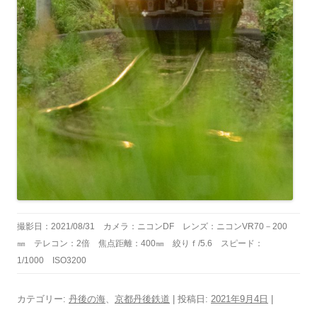
撮影日：2021/08/31 カメラ：ニコンDF レンズ：ニコンVR70－200
㎜ テレコン：2倍 焦点距離：400㎜ 絞りｆ/5.6 スピード：
1/1000 ISO3200
カテゴリー:
丹後の海
、
京都丹後鉄道
| 投稿日:
2021年9月4日
|