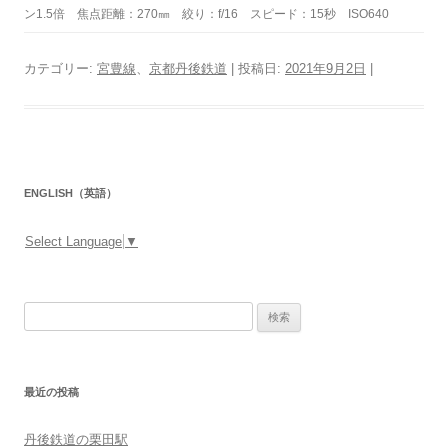
ン1.5倍 焦点距離：270㎜ 絞り：f/16 スピード：15秒 ISO640
カテゴリー:
宮豊線
、
京都丹後鉄道
| 投稿日:
2021年9月2日
|
ENGLISH（英語）
Select Language
▼
検
索:
最近の投稿
丹後鉄道の栗田駅