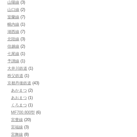
山陽線
(3)
山口線
(2)
室蘭線
(7)
幌内線
(1)
湖西線
(7)
北陸線
(3)
信越線
(2)
七尾線
(1)
予讃線
(1)
大井川鉄道
(1)
秩父鉄道
(1)
京都丹後鉄道
(43)
あかまつ
(2)
あおまつ
(1)
くろまつ
(1)
MF700.800型
(6)
宮豊線
(20)
宮福線
(3)
宮舞線
(8)