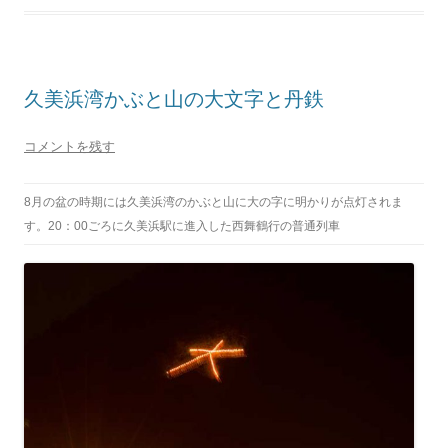
久美浜湾かぶと山の大文字と丹鉄
コメントを残す
8月の盆の時期には久美浜湾のかぶと山に大の字に明かりが点灯されま
す。20：00ごろに久美浜駅に進入した西舞鶴行の普通列車