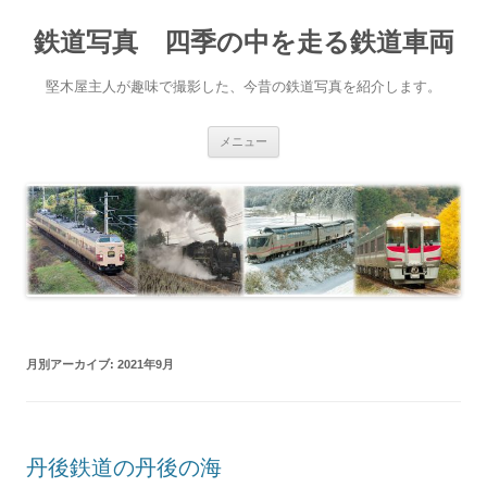
鉄道写真 四季の中を走る鉄道車両
堅木屋主人が趣味で撮影した、今昔の鉄道写真を紹介します。
コ
メニュー
ン
テ
ン
ツ
へ
ス
キ
ッ
プ
月別アーカイブ:
2021年9月
丹後鉄道の丹後の海