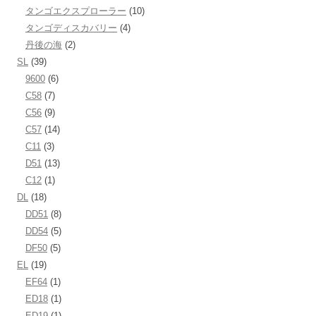
タンゴエクスプローラー
(10)
タンゴディスカバリー
(4)
丹後の海
(2)
SL
(39)
9600
(6)
C58
(7)
C56
(9)
C57
(14)
C11
(3)
D51
(13)
C12
(1)
DL
(18)
DD51
(8)
DD54
(5)
DF50
(5)
EL
(19)
EF64
(1)
ED18
(1)
ED19
(1)