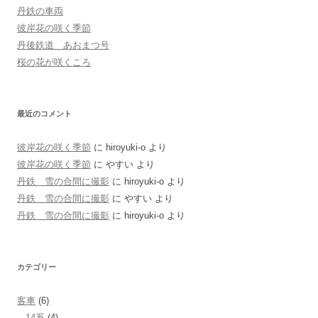
丹鉄の車両
彼岸花の咲く季節
丹後鉄道 あおまつ号
桜の花が咲くころ
最近のコメント
彼岸花の咲く季節
に
hiroyuki-o
より
彼岸花の咲く季節
に
やすい
より
丹鉄 雪の合間に撮影
に
hiroyuki-o
より
丹鉄 雪の合間に撮影
に
やすい
より
丹鉄 雪の合間に撮影
に
hiroyuki-o
より
カテゴリー
客車
(6)
14系
(4)