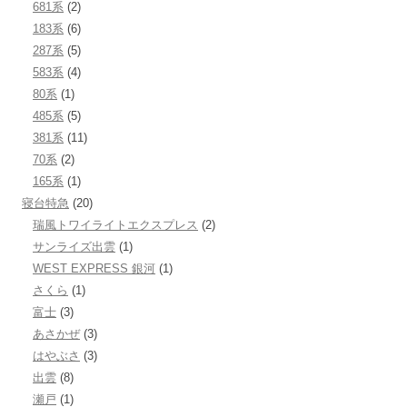
681系
(2)
183系
(6)
287系
(5)
583系
(4)
80系
(1)
485系
(5)
381系
(11)
70系
(2)
165系
(1)
寝台特急
(20)
瑞風トワイライトエクスプレス
(2)
サンライズ出雲
(1)
WEST EXPRESS 銀河
(1)
さくら
(1)
富士
(3)
あさかぜ
(3)
はやぶさ
(3)
出雲
(8)
瀬戸
(1)