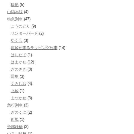
瑞風
(5)
山陽本線
(4)
特急列車
(47)
こうのとり
(9)
サンダーバード
(2)
やくも
(3)
麒麟が来るラッピング列車
(14)
はしだて
(1)
はまかぜ
(12)
きのさき
(8)
雷鳥
(3)
くろしお
(4)
北越
(1)
まつかぜ
(3)
急行列車
(3)
きのくに
(2)
但馬
(1)
余部鉄橋
(3)
由良川鉄橋
(1)