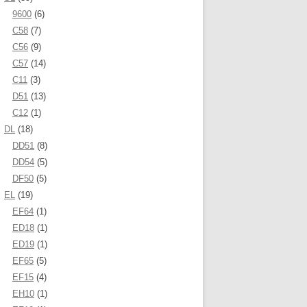
9600
(6)
C58
(7)
C56
(9)
C57
(14)
C11
(3)
D51
(13)
C12
(1)
DL
(18)
DD51
(8)
DD54
(5)
DF50
(5)
EL
(19)
EF64
(1)
ED18
(1)
ED19
(1)
EF65
(5)
EF15
(4)
EH10
(1)