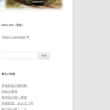
ENGLISH（英語）
Select Language
▼
検
索:
最近の投稿
丹後鉄道の栗田駅
丹鉄の車両
彼岸花の咲く季節
丹後鉄道 あおまつ号
桜の花が咲くころ