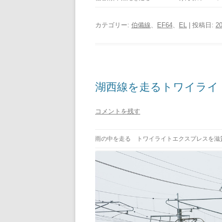
カテゴリー:
伯備線
、
EF64
、
EL
| 投稿日:
2
湖西線を走るトワイライ
コメントを残す
雨の中を走る トワイライトエクスプレスを滋