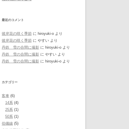
最近のコメント
彼岸花の咲く季節
に
hiroyuki-o
より
彼岸花の咲く季節
に
やすい
より
丹鉄 雪の合間に撮影
に
hiroyuki-o
より
丹鉄 雪の合間に撮影
に
やすい
より
丹鉄 雪の合間に撮影
に
hiroyuki-o
より
カテゴリー
客車
(6)
14系
(4)
25系
(1)
50系
(1)
伯備線
(5)