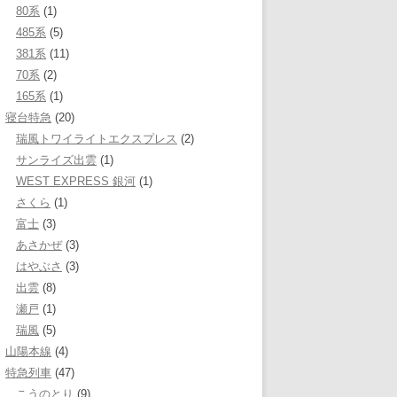
80系
(1)
485系
(5)
381系
(11)
70系
(2)
165系
(1)
寝台特急
(20)
瑞風トワイライトエクスプレス
(2)
サンライズ出雲
(1)
WEST EXPRESS 銀河
(1)
さくら
(1)
富士
(3)
あさかぜ
(3)
はやぶさ
(3)
出雲
(8)
瀬戸
(1)
瑞風
(5)
山陽本線
(4)
特急列車
(47)
こうのとり
(9)