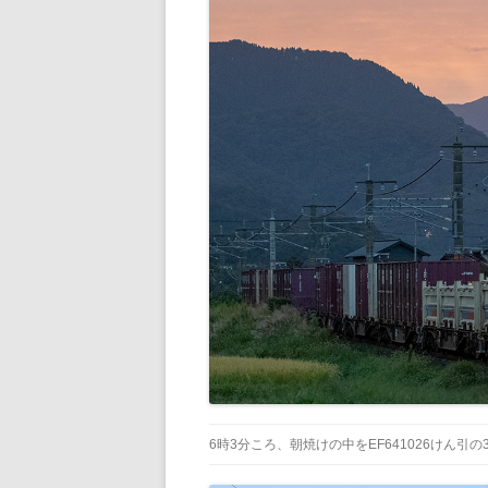
6時3分ころ、朝焼けの中をEF641026けん引