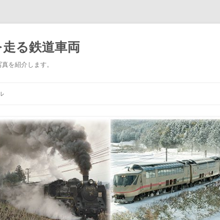
を走る鉄道車両
写真を紹介します。
コ
ン
ル
テ
ン
ツ
へ
ス
キ
ッ
プ