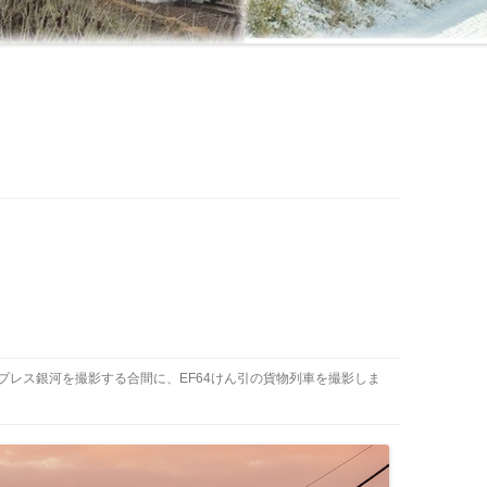
スプレス銀河を撮影する合間に、EF64けん引の貨物列車を撮影しま