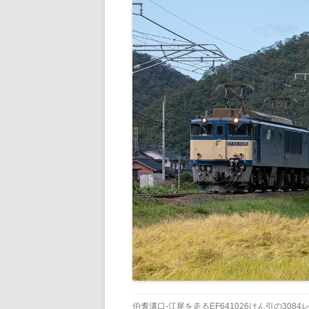
伯耆溝口-江尾を走るEF641026けん引の3084