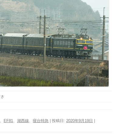
行き
、
EF81
、
湖西線
、
寝台特急
| 投稿日:
2020年9月19日
|