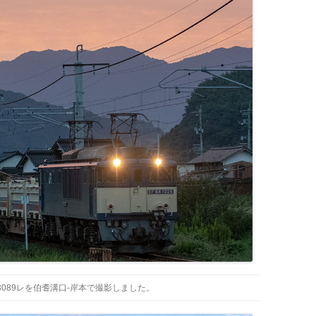
の3089レを伯耆溝口-岸本で撮影しました。