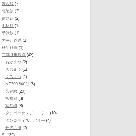
湖西線
(7)
北陸線
(3)
信越線
(2)
七尾線
(1)
予讃線
(1)
大井川鉄道
(1)
秩父鉄道
(1)
京都丹後鉄道
(43)
あかまつ
(2)
あおまつ
(1)
くろまつ
(1)
MF700.800型
(6)
宮豊線
(20)
宮福線
(3)
宮舞線
(8)
タンゴエクスプローラー
(10)
タンゴディスカバリー
(4)
丹後の海
(2)
SL
(39)